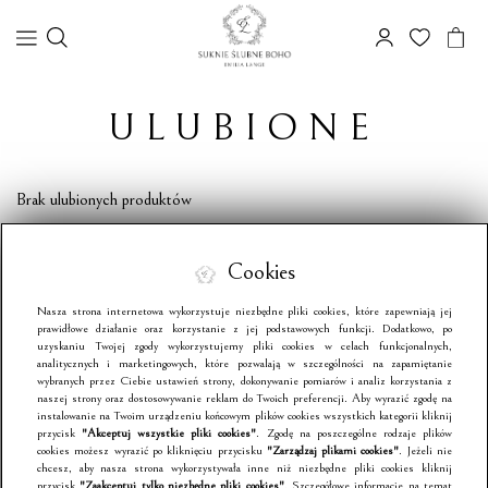
ULUBIONE
Brak ulubionych produktów
Cookies
Nasza strona internetowa wykorzystuje niezbędne pliki cookies, które zapewniają jej
prawidłowe działanie oraz korzystanie z jej podstawowych funkcji. Dodatkowo, po
uzyskaniu Twojej zgody wykorzystujemy pliki cookies w celach funkcjonalnych,
analitycznych i marketingowych, które pozwalają w szczególności na zapamiętanie
wybranych przez Ciebie ustawień strony, dokonywanie pomiarów i analiz korzystania z
naszej strony oraz dostosowywanie reklam do Twoich preferencji. Aby wyrazić zgodę na
instalowanie na Twoim urządzeniu końcowym plików cookies wszystkich kategorii kliknij
przycisk
"Akceptuj wszystkie pliki cookies"
. Zgodę na poszczególne rodzaje plików
cookies możesz wyrazić po kliknięciu przycisku
"Zarządzaj plikami cookies"
. Jeżeli nie
chcesz, aby nasza strona wykorzystywała inne niż niezbędne pliki cookies kliknij
przycisk
"Zaakceptuj tylko niezbędne pliki cookies"
. Szczegółowe informacje na temat